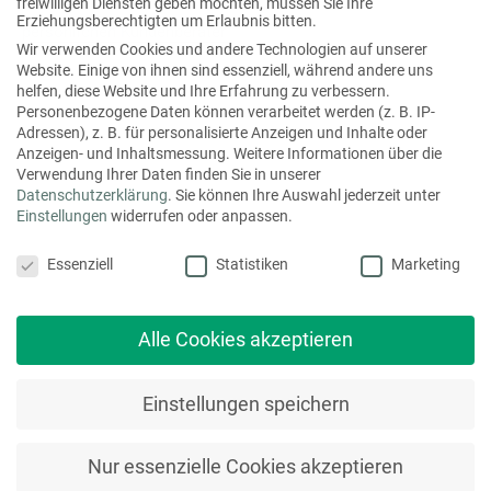
freiwilligen Diensten geben möchten, müssen Sie Ihre
Sie haben Fragen zum InfinityPrint? Sprechen Sie Ihren
Erziehungsberechtigten um Erlaubnis bitten.
persönlichen Kundenberater
gerne an!
Wir verwenden Cookies und andere Technologien auf unserer
Website. Einige von ihnen sind essenziell, während andere uns
A
Unternehmen/Firma
helfen, diese Website und Ihre Erfahrung zu verbessern.
d
Personenbezogene Daten können verarbeitet werden (z. B. IP-
r
Adressen), z. B. für personalisierte Anzeigen und Inhalte oder
e
Anzeigen- und Inhaltsmessung.
Weitere Informationen über die
s
Verwendung Ihrer Daten finden Sie in unserer
Name
*
s
Datenschutzerklärung
.
Sie können Ihre Auswahl jederzeit unter
e
Einstellungen
widerrufen oder anpassen.
U
Datenschutzeinstellungen
Vorname
Nachname
n
Essenziell
Statistiken
Marketing
t
Adresse
e
r
Alle Cookies akzeptieren
n
e
Adresszeile 1
h
Einstellungen speichern
m
e
Adresszeile 2
n
Nur essenzielle Cookies akzeptieren
/