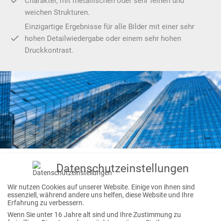
Charakter, mit metallischen oder sehr feinen und
weichen Strukturen.
Einzigartige Ergebnisse für alle Bilder mit einer sehr
hohen Detailwiedergabe oder einem sehr hohen
Druckkontrast.
Starten Sie Ihre neue Mission!
Datenschutzeinstellungen
Blicken Sie selbst in die Sterne: Fordern Sie jetzt Ihre
Wir nutzen Cookies auf unserer Website. Einige von ihnen sind
InfinityPrint Box mit allen Infos an. Wir schicken Ihnen diese
essenziell, während andere uns helfen, diese Website und Ihre
gerne zu!
Erfahrung zu verbessern.
Wenn Sie unter 16 Jahre alt sind und Ihre Zustimmung zu