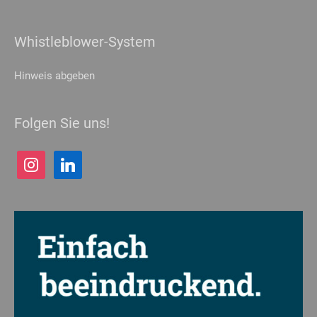
Whistleblower-System
Hinweis abgeben
Folgen Sie uns!
instagram
linkedin