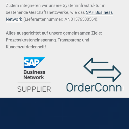
Zudem integrieren wir unsere Systeminfrastruktur in
bestehende Geschäftsnetzwerke, wie das
SAP Business
Network
(Lieferantennummer: AN01576500564).
Alles ausgerichtet auf unsere gemeinsamen Ziele:
Prozesskosteneinsparung, Transparenz und
Kundenzufriedenheit!