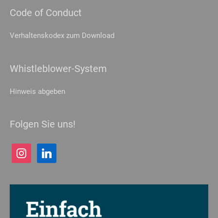
Code of Conduct
Verhaltenskodex zum Download
Whistleblower-System
Hinweis abgeben
Folgen Sie uns!
instagram
linkedin