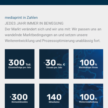
um personalisierte Werbung anzuzeigen. Sie tun dies, indem sie Besucher
über Websites hinweg verfolgen.
Cookie-Informationen anzeigen
mediaprint in Zahlen
Datenschutzerklärung
Impressum
JEDES JAHR IMMER IN BEWEGUNG
Der Markt verändert sich und wir uns mit: Wir passen uns an
wandelnde Marktbedingungen an und setzen unsere
Weiterentwicklung und Prozessoptimierung unablässig fort.
Davon 98 %
Dank unseres
Aus eigener
über
kompetenten
Photovoltaik
Schnittstelle
Teams
Davon 12
— Wir leben
Unter einem
Mitarbeiter in
Partnerschaft
Dach
der IT