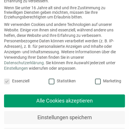
Erfahrung zu verbessern.
Laufende Investitionen in moderne Maschinen und
Wenn Sie unter 16 Jahre alt sind und Ihre Zustimmung zu
freiwilligen Diensten geben möchten, müssen Sie Ihre
intelligente technische Systeme sorgen dafür, dass wir
Erziehungsberechtigten um Erlaubnis bitten.
unsere Anforderungen und die unserer Kunden erfüllen und
Wir verwenden Cookies und andere Technologien auf unserer
sogar übertreffen.
Website. Einige von ihnen sind essenziell, während andere uns
helfen, diese Website und Ihre Erfahrung zu verbessern.
Personenbezogene Daten können verarbeitet werden (z. B. IP-
Adressen), z. B. für personalisierte Anzeigen und Inhalte oder
Anzeigen- und Inhaltsmessung.
Weitere Informationen über die
Verwendung Ihrer Daten finden Sie in unserer
Datenschutzerklärung
.
Sie können Ihre Auswahl jederzeit unter
https://www.farb-wert.de/
Einstellungen
widerrufen oder anpassen.
Datenschutzeinstellungen
https://www.tuv.com/germany/de/
Essenziell
Statistiken
Marketing
Alle Cookies akzeptieren
Einstellungen speichern