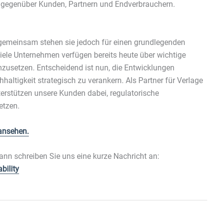
on gegenüber Kunden, Partnern und Endverbrauchern.
tistiken (1)
stik Cookies erfassen Informationen anonym. Diese Informationen helfen uns zu
ehen, wie unsere Besucher unsere Website nutzen.
gemeinsam stehen sie jedoch für einen grundlegenden
Cookie-Informationen anzeigen
Viele Unternehmen verfügen bereits heute über wichtige
usetzen. Entscheidend ist nun, die Entwicklungen
keting (1)
altigkeit strategisch zu verankern. Als Partner für Verlage
ting-Cookies werden von Drittanbietern oder Publishern verwendet, um personalisie
terstützen unsere Kunden dabei, regulatorische
ng anzuzeigen. Sie tun dies, indem sie Besucher über Websites hinweg verfolgen.
etzen.
Cookie-Informationen anzeigen
Datenschutzerklärung
Imp
ansehen.
ann schreiben Sie uns eine kurze Nachricht an:
bility