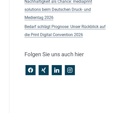
Nachhaltigkeit als Chance: mediaprint
c
solutions beim Deutschen Druck- und
h
Medientag 2026
:
Bedarf schlägt Prognose: Unser Rückblick auf
die Print Digital Convention 2026
Folgen Sie uns auch hier
f
x
l
i
a
i
i
n
c
n
n
s
e
g
k
t
b
e
a
o
d
g