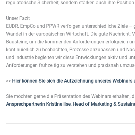
regulatorische Sicherheit, sondern stärken auch ihre Positi
Sta
Stati
Unser Fazit
verst
EUDR, EmpCo und PPWR verfolgen unterschiedliche Ziele – 
Wandel in der europäischen Wirtschaft. Die gute Nachricht: 
Bausteine, um die kommenden Anforderungen erfolgreich umz
Mar
kontinuierlich zu beobachten, Prozesse anzupassen und Nachh
Marke
und Industrie begleiten wir diese Entwicklungen aktiv und un
Werbu
Anforderungen frühzeitig zu verstehen und praxisnah umzus
>>
Hier können Sie sich die Aufzeichnung unseres Webinars 
Sie möchten gerne die Präsentation des Webinars erhalten, d
Ansprechpartnerin Kristine Ilse, Head of Marketing & Sustaina