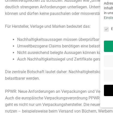
Umweltversprechen zu schützen. Aussagen wie „umweltfreundl
Adres
deutlich strengeren Anforderungen unterliegen. Unternehm
Inhal
in un
können und dürfen keine pauschalen oder missverständlich
Einst
Daten
Für Hersteller, Verlage und Marken bedeutet das:
E
Nachhaltigkeitsaussagen müssen überprüfbar sein.
Umweltbezogene Claims benötigen eine belastbare Gr
Nicht ausreichend belegte Aussagen können künftig re
Auch Nachhaltigkeitssiegel und Zertifikate geraten stä
Die zentrale Botschaft lautet daher: Nachhaltigkeitskommuni
belastbarer werden.
PPWR: Neue Anforderungen an Verpackungen und Versandp
Auch die europäische Verpackungsverordnung PPWR wird U
geht es nicht nur um Verpackungshersteller. Die neuen Reg
nutzen – beispielsweise beim Versand von Büchern, Werbem