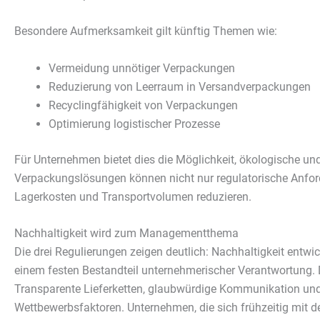
Wenn 
möcht
Besondere Aufmerksamkeit gilt künftig Themen wie:
Wir v
ihnen
Vermeidung unnötiger Verpackungen
zu ve
Adres
Reduzierung von Leerraum in Versandverpackungen
Inhal
Recyclingfähigkeit von Verpackungen
in un
Hier 
Optimierung logistischer Prozesse
Einwi
lasse
Für Unternehmen bietet dies die Möglichkeit, ökologische und 
Al
Verpackungslösungen können nicht nur regulatorische Anforde
Lagerkosten und Transportvolumen reduzieren.
Nu
Nachhaltigkeit wird zum Managementthema
Daten
Ess
Die drei Regulierungen zeigen deutlich: Nachhaltigkeit entwick
einem festen Bestandteil unternehmerischer Verantwortung. 
Essen
Funkt
Transparente Lieferketten, glaubwürdige Kommunikation u
Wettbewerbsfaktoren. Unternehmen, die sich frühzeitig mit 