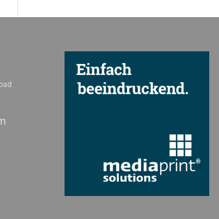
oad
em