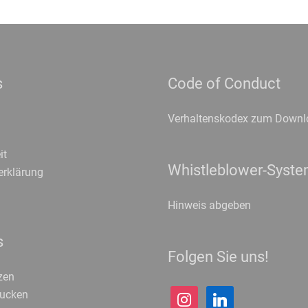
s
Code of Conduct
Verhaltenskodex zum Downl
it
Whistleblower-Syst
erklärung
Hinweis abgeben
s
Folgen Sie uns!
zen
instagram
linkedin
rucken