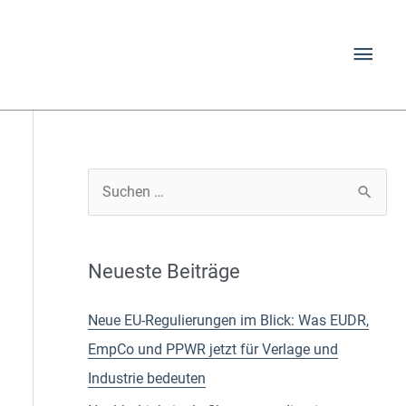
Hau
S
u
c
Neueste Beiträge
h
e
Neue EU-Regulierungen im Blick: Was EUDR,
n
EmpCo und PPWR jetzt für Verlage und
n
Industrie bedeuten
a