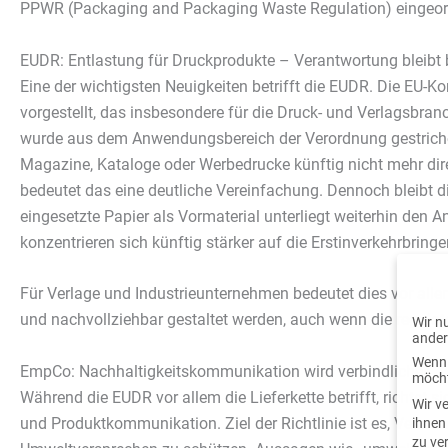
PPWR (Packaging and Packaging Waste Regulation) eingeord
EUDR: Entlastung für Druckprodukte – Verantwortung bleibt
Eine der wichtigsten Neuigkeiten betrifft die EUDR. Die EU-
vorgestellt, das insbesondere für die Druck- und Verlagsbra
wurde aus dem Anwendungsbereich der Verordnung gestrichen
Magazine, Kataloge oder Werbedrucke künftig nicht mehr di
bedeutet das eine deutliche Vereinfachung. Dennoch bleibt d
eingesetzte Papier als Vormaterial unterliegt weiterhin den 
konzentrieren sich künftig stärker auf die Erstinverkehrbring
Für Verlage und Industrieunternehmen bedeutet dies vor allem 
und nachvollziehbar gestaltet werden, auch wenn die regulato
Wir n
ander
Wenn 
EmpCo: Nachhaltigkeitskommunikation wird verbindlicher
möcht
Während die EUDR vor allem die Lieferkette betrifft, richtet s
Wir v
und Produktkommunikation. Ziel der Richtlinie ist es, Verbr
ihnen
zu ve