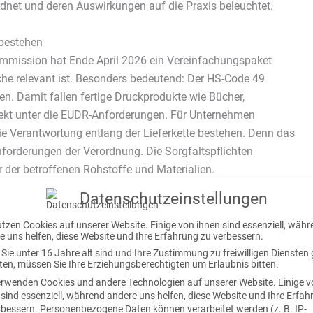
net und deren Auswirkungen auf die Praxis beleuchtet.
 bestehen
Kommission hat Ende April 2026 ein Vereinfachungspaket
nche relevant ist. Besonders bedeutend: Der HS-Code 49
. Damit fallen fertige Druckprodukte wie Bücher,
rekt unter die EUDR-Anforderungen. Für Unternehmen
ie Verantwortung entlang der Lieferkette bestehen. Denn das
Anforderungen der Verordnung. Die Sorgfaltspflichten
er der betroffenen Rohstoffe und Materialien.
Datenschutzeinstellungen
eines: Die eigene Lieferkette sollte weiterhin transparent
rische Belastung für fertige Druckprodukte sinkt.
utzen Cookies auf unserer Website. Einige von ihnen sind essenziell, wäh
e uns helfen, diese Website und Ihre Erfahrung zu verbessern.
Sie unter 16 Jahre alt sind und Ihre Zustimmung zu freiwilligen Diensten
en, müssen Sie Ihre Erziehungsberechtigten um Erlaubnis bitten.
ich die EmpCo-Richtlinie unmittelbar an Marketing, Vertrieb
erwenden Cookies und andere Technologien auf unserer Website. Einige 
aucherinnen und Verbraucher vor irreführenden
 sind essenziell, während andere uns helfen, diese Website und Ihre Erfa
rbessern.
Personenbezogene Daten können verarbeitet werden (z. B. IP-