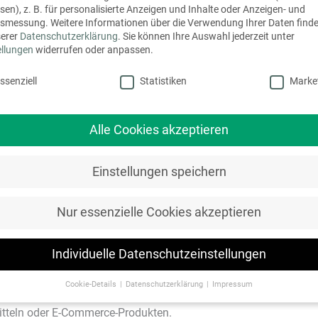
ich“, „klimaneutral“ oder „nachhaltig“ können künftig
sen), z. B. für personalisierte Anzeigen und Inhalte oder Anzeigen- und
en müssen Umweltversprechen nachvollziehbar belegen
tsmessung.
Weitere Informationen über die Verwendung Ihrer Daten finde
serer
Datenschutzerklärung
.
Sie können Ihre Auswahl jederzeit unter
en Aussagen verwenden.
ellungen
widerrufen oder anpassen.
schutzeinstellungen
ssenziell
Statistiken
Marke
Alle Cookies akzeptieren
undlage.
chtliche Risiken bergen.
rker in den Fokus.
Einstellungen speichern
kation bleibt wichtig – muss jedoch transparenter und
Nur essenzielle Cookies akzeptieren
Individuelle Datenschutzeinstellungen
rozesse
nternehmen in den kommenden Jahren beschäftigen. Dabei
Cookie-Details
Datenschutzerklärung
Impressum
elungen betreffen ebenso Unternehmen, die Verpackungen
Datenschutzeinstellungen
itteln oder E-Commerce-Produkten.