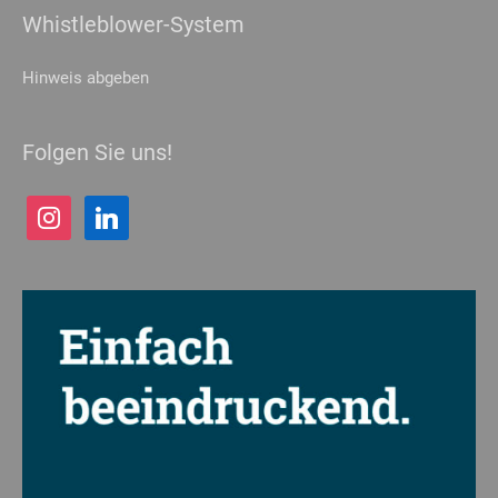
Whistleblower-System
Datenschutzerklärung
Impressum
Hinweis abgeben
Folgen Sie uns!
instagram
linkedin