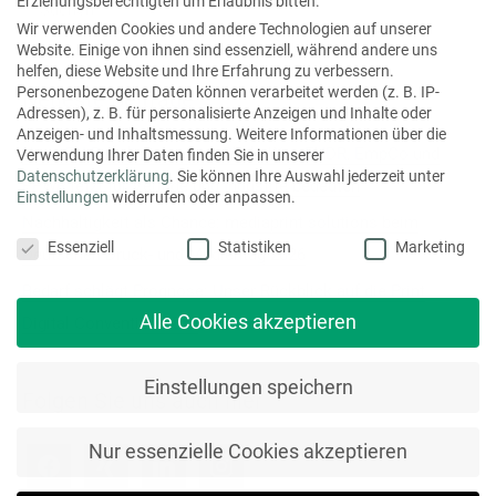
Erziehungsberechtigten um Erlaubnis bitten.
u
Wir verwenden Cookies und andere Technologien auf unserer
Website. Einige von ihnen sind essenziell, während andere uns
c
helfen, diese Website und Ihre Erfahrung zu verbessern.
Personenbezogene Daten können verarbeitet werden (z. B. IP-
h
Neueste Beiträge
Adressen), z. B. für personalisierte Anzeigen und Inhalte oder
e
Anzeigen- und Inhaltsmessung.
Weitere Informationen über die
Neue EU-Regulierungen im Blick: Was EUDR, EmpCo und
Verwendung Ihrer Daten finden Sie in unserer
n
Datenschutzerklärung
.
Sie können Ihre Auswahl jederzeit unter
PPWR jetzt für Verlage und Industrie bedeuten
n
Einstellungen
widerrufen oder anpassen.
a
Nachhaltigkeit als Chance: mediaprint solutions beim
Datenschutzeinstellungen
Essenziell
Statistiken
Marketing
c
Deutschen Druck- und Medientag 2026
h
Bedarf schlägt Prognose: Unser Rückblick auf die Print
:
Alle Cookies akzeptieren
Digital Convention 2026
Einstellungen speichern
Folgen Sie uns auch hier
Nur essenzielle Cookies akzeptieren
f
x
l
i
a
i
i
n