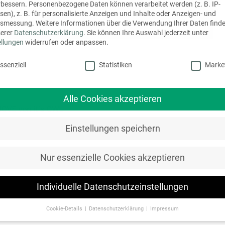
rbessern.
Personenbezogene Daten können verarbeitet werden (z. B. IP-
sen), z. B. für personalisierte Anzeigen und Inhalte oder Anzeigen- und
tsmessung.
Weitere Informationen über die Verwendung Ihrer Daten finde
serer
Datenschutzerklärung
.
Sie können Ihre Auswahl jederzeit unter
ellungen
widerrufen oder anpassen.
schutzeinstellungen
WL
ssenziell
Statistiken
Marke
Alle Cookies akzeptieren
OVE von it´s OWL
. In diesem Projekt sollen
. Wir sind stolz drauf, was wir bisher erreicht haben und
Einstellungen speichern
zprognose und unser Smart BI erfahren möchte, ist herzlich
gerne zu uns direkt vor Ort.
Nur essenzielle Cookies akzeptieren
r
Roadshow 2022
am
20.09.2022
die KI-gestützte
Individuelle Datenschutzeinstellungen
L vorstellen. Wir freuen uns drauf!
Cookie-Details
Datenschutzerklärung
Impressum
Datenschutzeinstellungen