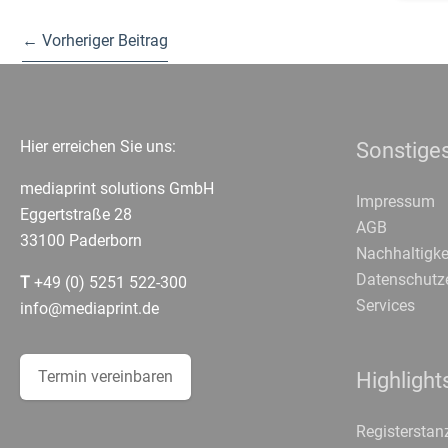
Wenn 
←
Vorheriger Beitrag
möcht
Wir v
ihnen
zu ve
Adres
Hier erreichen Sie uns:
Sonstige
Inhal
in un
Hier 
mediaprint solutions GmbH
Impressum
Einwi
Eggertstraße 28
lasse
AGB
33100 Paderborn
Nachhaltigke
Al
Datenschutz
T
+49 (0) 5251 522-300
Services
info@mediaprint.de
Nu
Daten
Ess
Termin vereinbaren
Highlight
Essen
Funkt
Registerstan