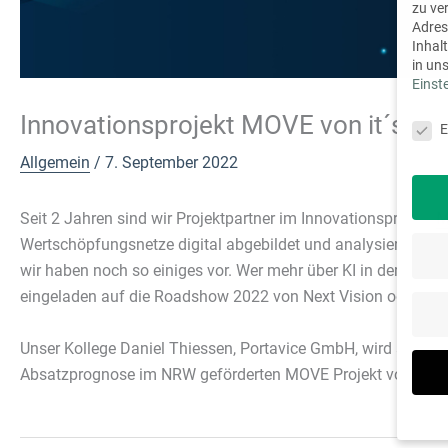
zu ve
Adres
Inhal
in un
Einst
Daten
Innovationsprojekt MOVE von it´s O
E
Allgemein
/
7. September 2022
Seit 2 Jahren sind wir Projektpartner im Innovationsprojekt
M
Wertschöpfungsnetze digital abgebildet und analysiert werden
wir haben noch so einiges vor. Wer mehr über KI in der Absat
eingeladen auf die Roadshow 2022 von Next Vision oder auch 
Unser Kollege Daniel Thiessen, Portavice GmbH, wird auf de
Absatzprognose im NRW geförderten MOVE Projekt von it‘s OW