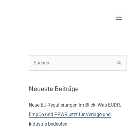
Hau
S
u
c
Neueste Beiträge
h
e
Neue EU-Regulierungen im Blick: Was EUDR,
n
EmpCo und PPWR jetzt für Verlage und
n
Industrie bedeuten
a