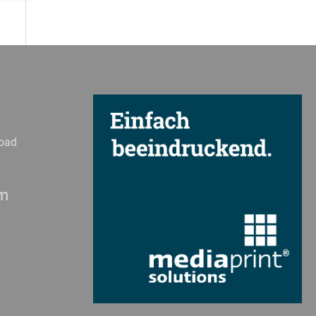
 geben
von
hrung
n Sie
oad
eigen
em
Zurück