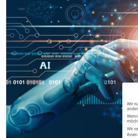
Wir n
ander
Wenn 
möcht
Wir v
ihnen