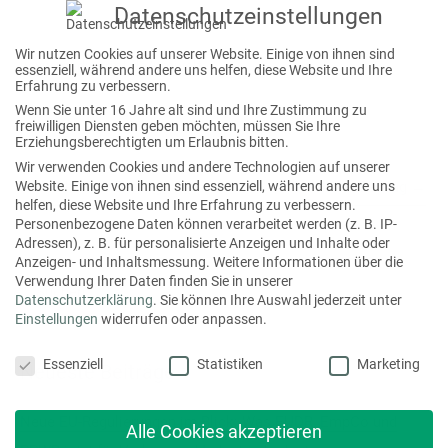
Datenschutzeinstellungen
Sie wollen mehr wissen, dann sprechen Sie uns gerne an:
Wir nutzen Cookies auf unserer Website. Einige von ihnen sind
www.mediaprint.de/umwelt
essenziell, während andere uns helfen, diese Website und Ihre
Erfahrung zu verbessern.
Wenn Sie unter 16 Jahre alt sind und Ihre Zustimmung zu
Bildnachweis: istock/jchizhe
freiwilligen Diensten geben möchten, müssen Sie Ihre
Erziehungsberechtigten um Erlaubnis bitten.
Wir verwenden Cookies und andere Technologien auf unserer
←
Vorheriger Beitrag
Nächster Beitrag
→
Website. Einige von ihnen sind essenziell, während andere uns
helfen, diese Website und Ihre Erfahrung zu verbessern.
Personenbezogene Daten können verarbeitet werden (z. B. IP-
Adressen), z. B. für personalisierte Anzeigen und Inhalte oder
Anzeigen- und Inhaltsmessung.
Weitere Informationen über die
S
Verwendung Ihrer Daten finden Sie in unserer
Datenschutzerklärung
.
Sie können Ihre Auswahl jederzeit unter
u
Einstellungen
widerrufen oder anpassen.
c
Datenschutzeinstellungen
Essenziell
Statistiken
Marketing
h
Neueste Beiträge
e
Neue EU-Regulierungen im Blick: Was EUDR, EmpCo und
n
Alle Cookies akzeptieren