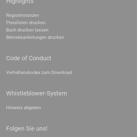
Highlights
Mar
Marketing (1)
Registerstanzen
Marketing-Cookies werden von Drittanbietern oder Publishern verwendet,
Preislisten drucken
um personalisierte Werbung anzuzeigen. Sie tun dies, indem sie Besucher
Buch drucken lassen
über Websites hinweg verfolgen.
Betriebsanleitungen drucken
Cookie-Informationen anzeigen
Datenschutzerklärung
Impressum
Code of Conduct
Verhaltenskodex zum Download
Whistleblower-System
Hinweis abgeben
Folgen Sie uns!