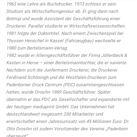
1963 eine Lehre als Buchdrucker. 1973 schloss er sein
Wenn Sie unter 16 Jahre alt sind und Ihre Zustimmung zu
Studium als Wirtschaftsingenieur ab. Er ging dann nach
freiwilligen Diensten geben möchten, müssen Sie Ihre
Bottrop und wurde Assistent der Geschäftsführung einer
Erziehungsberechtigten um Erlaubnis bitten.
Druckerei. Parallel studierte er Wirtschaftswissenschaften.
Wir verwenden Cookies und andere Technologien auf unserer
Website. Einige von ihnen sind essenziell, während andere uns
1981 folgte der Doktortitel. Nach einem Zwischenspiel bei
helfen, diese Website und Ihre Erfahrung zu verbessern.
Thyssen Henschel in Kassel (Fahrzeugbau) wechselte er
Personenbezogene Daten können verarbeitet werden (z. B. IP-
1980 zum Bertelsmann-Verlag.
Adressen), z. B. für personalisierte Anzeigen und Inhalte oder
1982 wurde er Alleingeschäftsführer der Firma Jöllenbeck &
Anzeigen- und Inhaltsmessung.
Weitere Informationen über die
Verwendung Ihrer Daten finden Sie in unserer
Kasten in Herne – einer Bertelsmanntochter, die er sanierte.
Datenschutzerklärung
.
Nachdem sich die Junfermann Druckerei, die Druckerei
Hier finden Sie eine Übersicht über alle verwendeten Cookies. Sie
Ferdinand Schöningh und die Westfalen-Druckerei zum
können Ihre Einwilligung zu ganzen Kategorien geben oder sich
weitere Informationen anzeigen lassen und so nur bestimmte
Paderborner Druck Centrum (PDC) zusammengeschlossen
Cookies auswählen.
hatten, wurde Drosihn 1989 Geschäftsführer. Später
übernahm er das PDC als Gesellschafter und expandierte mit
Alle Cookies akzeptieren
Einstellungen speichern
der heutigen mediaprint GmbH. Das Unternehmen hat
deutschlandweit insgesamt 230 Mitarbeiter und
Nur essenzielle Cookies akzeptieren
erwirtschaftet einen Jahresumsatz von 45 Millionen Euro. Dr.
Otto Drosihn ist zudem Vorsitzender des Vereins „Paderborn
Zurück
überzeugt“.
Datenschutzeinstellungen