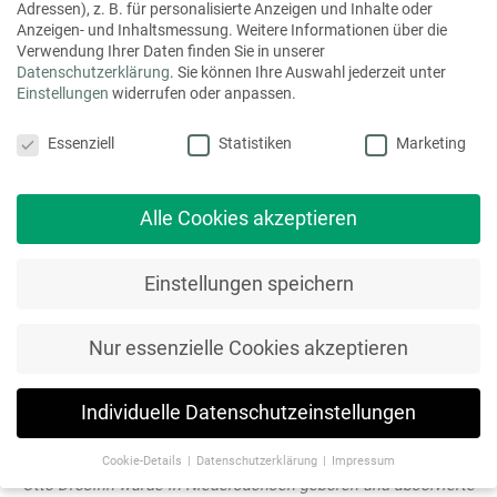
Adressen), z. B. für personalisierte Anzeigen und Inhalte oder
Anzeigen- und Inhaltsmessung.
Weitere Informationen über die
Renaissance der Prospekte
Verwendung Ihrer Daten finden Sie in unserer
Datenschutzerklärung
.
Sie können Ihre Auswahl jederzeit unter
Auch wenn die Zahl gedruckter Exemplare in allen Bereichen
Einstellungen
widerrufen oder anpassen.
rückläufig sei, glaubt mediaprint fest an eine Zukunft. Das
Datenschutzeinstellungen
zeigten auch die Erfahrungen mancher Discounter, die sich
Essenziell
Statistiken
Marketing
vor einiger Zeit von Print-Prospekten verabschiedet hätten,
um nun festzustellen, dass die Umsatzzahlen im
Alle Cookies akzeptieren
Einzelhandel parallel gesunken seien. Mancher Discounter
wolle daher zurück zum Papier-Prospekt, sagt
Geschäftsführer Ulf Stornebel.
Einstellungen speichern
Dass mediaprint gute Geschäfte macht, belegen die
Nur essenzielle Cookies akzeptieren
Unternehmenszahlen. Für 2024 wird ein Umsatzplus um 5
Millionen Euro auf insgesamt 50 Millionen Euro erwartet –
größtenteils gehen diese Zuwächse aber auf Preisanstiege
Individuelle Datenschutzeinstellungen
zurück.
Cookie-Details
Datenschutzerklärung
Impressum
Datenschutzeinstellungen
Otto Drosihn wurde in Niedersachsen geboren und absolvierte