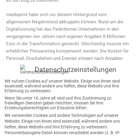
es nun klug zu investieren.
mediaprint habe sich vor diesem Hintergrund vom
allgemeinen Negativtrend abkoppeln können. Rund um die
Digitalisierung hat das Paderborner Unternehmen in den
vergangenen vier Jahren nach eigenen Angaben 8 Millionen
Euro in die Transformation gesteckt. Gleichzeitig musste ein
erheblicher Preisanstieg kompensiert werden: Die Kosten für
Personal, Druckplatten und Energie stiegen nach Angaben
von Geschäftsführer Tobias Kaase um 11,4 Prozent. Diese
Datenschutzeinstellungen
Entwicklung soll nun durch den vermehrten Einsatz von
automatisierten Prozessen und Künstlicher Intelligenz
Wir nutzen Cookies auf unserer Website. Einige von ihnen sind
essenziell, während andere uns helfen, diese Website und Ihre
aufgehalten werden.
Erfahrung zu verbessern.
Wenn Sie unter 16 Jahre alt sind und Ihre Zustimmung zu
Hier sieht Lisa-Marie Drosihn ihre Stärke, die sich durch den
freiwilligen Diensten geben möchten, müssen Sie Ihre
Erziehungsberechtigten um Erlaubnis bitten.
Aufbau neuer Portale neue Geschäftsfelder eröffnen will, wie
Wir verwenden Cookies und andere Technologien auf unserer
zum Beispiel mit „Glücksdruckerei“, einer Plattform zur
Website. Einige von ihnen sind essenziell, während andere uns
personalisierten Gestaltung von Büchern, Puzzles oder auch
helfen, diese Website und Ihre Erfahrung zu verbessern.
Taufalben.
Personenbezogene Daten können verarbeitet werden (z. B. IP-