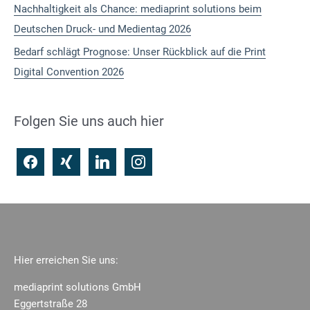
a
Nachhaltigkeit als Chance: mediaprint solutions beim
c
Deutschen Druck- und Medientag 2026
h
Bedarf schlägt Prognose: Unser Rückblick auf die Print
:
Digital Convention 2026
Folgen Sie uns auch hier
f
x
l
i
a
i
i
n
c
n
n
s
e
g
k
t
b
e
a
o
d
g
Hier erreichen Sie uns:
o
i
r
mediaprint solutions GmbH
k
n
a
Eggertstraße 28