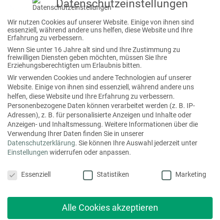
Datenschutzeinstellungen
a
Nachhaltigkeit als Chance: mediaprint solutions beim
Wir nutzen Cookies auf unserer Website. Einige von ihnen sind
c
Deutschen Druck- und Medientag 2026
essenziell, während andere uns helfen, diese Website und Ihre
h
Erfahrung zu verbessern.
Bedarf schlägt Prognose: Unser Rückblick auf die Print
Wenn Sie unter 16 Jahre alt sind und Ihre Zustimmung zu
:
Digital Convention 2026
freiwilligen Diensten geben möchten, müssen Sie Ihre
Erziehungsberechtigten um Erlaubnis bitten.
Wir verwenden Cookies und andere Technologien auf unserer
Folgen Sie uns auch hier
Website. Einige von ihnen sind essenziell, während andere uns
helfen, diese Website und Ihre Erfahrung zu verbessern.
Personenbezogene Daten können verarbeitet werden (z. B. IP-
f
x
l
i
Adressen), z. B. für personalisierte Anzeigen und Inhalte oder
Anzeigen- und Inhaltsmessung.
Weitere Informationen über die
a
i
i
n
Verwendung Ihrer Daten finden Sie in unserer
c
n
n
s
Datenschutzerklärung
.
Sie können Ihre Auswahl jederzeit unter
Einstellungen
widerrufen oder anpassen.
e
g
k
t
Datenschutzeinstellungen
b
e
a
Essenziell
Statistiken
Marketing
o
d
g
Hier erreichen Sie uns:
o
i
r
mediaprint solutions GmbH
Alle Cookies akzeptieren
k
n
a
Eggertstraße 28