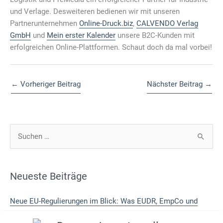
und Verlage. Desweiteren bedienen wir mit unseren
Partnerunternehmen
Online-Druck.biz
,
CALVENDO Verlag
GmbH
und
Mein erster Kalender
unsere B2C-Kunden mit
erfolgreichen Online-Plattformen. Schaut doch da mal vorbei!
←
Vorheriger Beitrag
Nächster Beitrag
→
S
u
c
h
Neueste Beiträge
e
Neue EU-Regulierungen im Blick: Was EUDR, EmpCo und
n
PPWR jetzt für Verlage und Industrie bedeuten
n