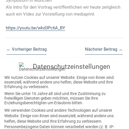
Symposium in München
Als Intro für den Vortrag veröffentlichen wir heute zeitgleich
auch ein Video zur Vorstellung von mediaprint.
https://youtu.be/wkd3Pc6A_BY
←
Vorheriger Beitrag
Nächster Beitrag
→
Datenschutzeinstellungen
S
Wir nutzen Cookies auf unserer Website. Einige von ihnen sind
essenziell, während andere uns helfen, diese Website und Ihre
u
Erfahrung zu verbessern.
c
Wenn Sie unter 16 Jahre alt sind und Ihre Zustimmung zu
freiwilligen Diensten geben möchten, müssen Sie Ihre
h
Neueste Beiträge
Erziehungsberechtigten um Erlaubnis bitten.
e
Wir verwenden Cookies und andere Technologien auf unserer
Website. Einige von ihnen sind essenziell, während andere uns
Neue EU-Regulierungen im Blick: Was EUDR, EmpCo und
n
helfen, diese Website und Ihre Erfahrung zu verbessern.
PPWR jetzt für Verlage und Industrie bedeuten
n
Personenbezogene Daten können verarbeitet werden (z. B. IP-