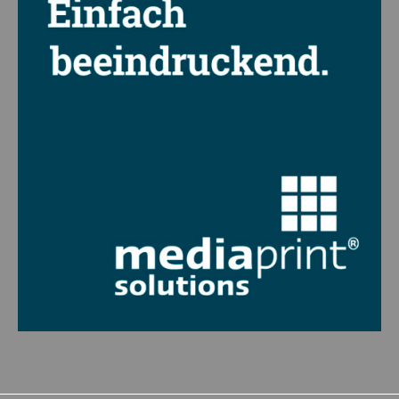
Marketing-Cookies werden von Drittanbietern oder Publishern verwendet,
um personalisierte Werbung anzuzeigen. Sie tun dies, indem sie Besucher
über Websites hinweg verfolgen.
Cookie-Informationen anzeigen
Datenschutzerklärung
Impressum