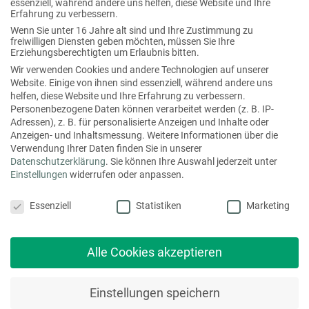
essenziell, während andere uns helfen, diese Website und Ihre
Erfahrung zu verbessern.
Wenn Sie unter 16 Jahre alt sind und Ihre Zustimmung zu
freiwilligen Diensten geben möchten, müssen Sie Ihre
Folgen Sie uns auch hier
Erziehungsberechtigten um Erlaubnis bitten.
Wir verwenden Cookies und andere Technologien auf unserer
f
x
l
i
Website. Einige von ihnen sind essenziell, während andere uns
helfen, diese Website und Ihre Erfahrung zu verbessern.
a
i
i
n
Personenbezogene Daten können verarbeitet werden (z. B. IP-
c
n
n
s
Adressen), z. B. für personalisierte Anzeigen und Inhalte oder
Anzeigen- und Inhaltsmessung.
Weitere Informationen über die
e
g
k
t
Verwendung Ihrer Daten finden Sie in unserer
b
e
a
Datenschutzerklärung
.
Sie können Ihre Auswahl jederzeit unter
Einstellungen
widerrufen oder anpassen.
o
d
g
Hier erreichen Sie uns:
Datenschutzeinstellungen
o
i
r
Essenziell
Statistiken
Marketing
mediaprint solutions GmbH
k
n
a
Eggertstraße 28
m
33100 Paderborn
Alle Cookies akzeptieren
T
+49 (0) 5251 522-300
info@mediaprint.de
Einstellungen speichern