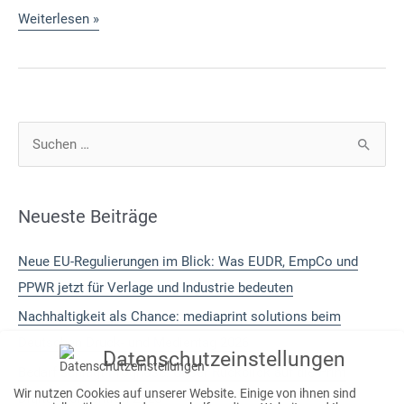
Bedarfsgerechte
Weiterlesen »
Produktion
–
Fertigungstechnologien
und
Methoden
S
u
c
h
Neueste Beiträge
e
Neue EU-Regulierungen im Blick: Was EUDR, EmpCo und
n
PPWR jetzt für Verlage und Industrie bedeuten
n
a
Nachhaltigkeit als Chance: mediaprint solutions beim
c
Deutschen Druck- und Medientag 2026
Datenschutzeinstellungen
h
Bedarf schlägt Prognose: Unser Rückblick auf die Print
Wir nutzen Cookies auf unserer Website. Einige von ihnen sind
:
Digital Convention 2026