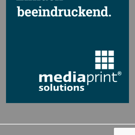
um personalisierte Werbung anzuzeigen. Sie tun dies, indem sie Besucher
über Websites hinweg verfolgen.
Cookie-Informationen anzeigen
Datenschutzerklärung
Impressum