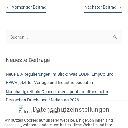
←
Vorheriger Beitrag
Nächster Beitrag
→
S
u
c
h
Neueste Beiträge
e
Neue EU-Regulierungen im Blick: Was EUDR, EmpCo und
n
PPWR jetzt für Verlage und Industrie bedeuten
n
a
Nachhaltigkeit als Chance: mediaprint solutions beim
c
Deutschen Druck- und Medientag 2026
h
Datenschutzeinstellungen
Bedarf schlägt Prognose: Unser Rückblick auf die Print
:
Digital Convention 2026
Wir nutzen Cookies auf unserer Website. Einige von ihnen sind
essenziell, während andere uns helfen, diese Website und Ihre