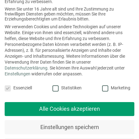
Erfahrung zu verbessern.
Wenn Sie unter 16 Jahre alt sind und Ihre Zustimmung zu
Folgen Sie uns auch hier
freiwilligen Diensten geben möchten, müssen Sie Ihre
Erziehungsberechtigten um Erlaubnis bitten.
f
x
l
i
Wir verwenden Cookies und andere Technologien auf unserer
Website. Einige von ihnen sind essenziell, während andere uns
a
i
i
n
helfen, diese Website und Ihre Erfahrung zu verbessern.
Personenbezogene Daten können verarbeitet werden (z. B. IP-
c
n
n
s
Adressen), z. B. für personalisierte Anzeigen und Inhalte oder
e
g
k
t
Anzeigen- und Inhaltsmessung.
Weitere Informationen über die
Verwendung Ihrer Daten finden Sie in unserer
b
e
a
Datenschutzerklärung
.
Sie können Ihre Auswahl jederzeit unter
o
d
g
Hier erreichen Sie uns:
Einstellungen
widerrufen oder anpassen.
o
i
r
Datenschutzeinstellungen
mediaprint solutions GmbH
Essenziell
Statistiken
Marketing
k
n
a
Eggertstraße 28
m
33100 Paderborn
Alle Cookies akzeptieren
T
+49 (0) 5251 522-300
info@mediaprint.de
Einstellungen speichern