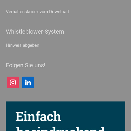
über Websites hinweg verfolgen.
Cookie-Informationen anzeigen
Verhaltenskodex zum Download
Datenschutzerklärung
Impressum
Whistleblower-System
Hinweis abgeben
Folgen Sie uns!
instagram
linkedin