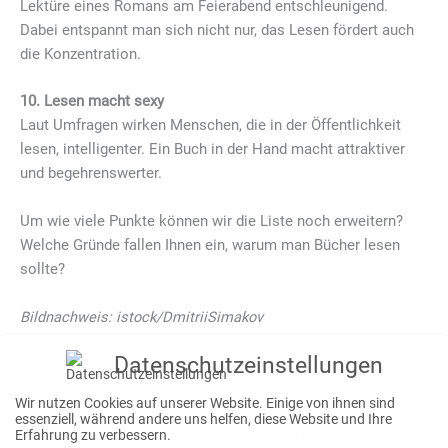
Lektüre eines Romans am Feierabend entschleunigend.
Dabei entspannt man sich nicht nur, das Lesen fördert auch
die Konzentration.
10. Lesen macht sexy
Laut Umfragen wirken Menschen, die in der Öffentlichkeit
lesen, intelligenter. Ein Buch in der Hand macht attraktiver
und begehrenswerter.
Um wie viele Punkte können wir die Liste noch erweitern?
Welche Gründe fallen Ihnen ein, warum man Bücher lesen
sollte?
Bildnachweis: istock/DmitriiSimakov
Quelle:
https://wasliestdu.de/magazin/2014/10-gruende-
Datenschutzeinstellungen
warum-man-buecher-lesen-sollte
Wir nutzen Cookies auf unserer Website. Einige von ihnen sind
essenziell, während andere uns helfen, diese Website und Ihre
Erfahrung zu verbessern.
←
Vorheriger Beitrag
Nächster Beitrag
→