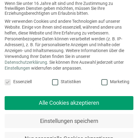
Wenn Sie unter 16 Jahre alt sind und Ihre Zustimmung zu
freiwilligen Diensten geben möchten, müssen Sie Ihre
Erziehungsberechtigten um Erlaubnis bitten.
Wir verwenden Cookies und andere Technologien auf unserer
S
Website. Einige von ihnen sind essenziell, während andere uns
helfen, diese Website und Ihre Erfahrung zu verbessern.
u
Personenbezogene Daten können verarbeitet werden (z. B. IP-
c
Adressen), z. B. für personalisierte Anzeigen und Inhalte oder
Anzeigen- und Inhaltsmessung.
Weitere Informationen über die
h
Neueste Beiträge
Verwendung Ihrer Daten finden Sie in unserer
e
Datenschutzerklärung
.
Sie können Ihre Auswahl jederzeit unter
Einstellungen
widerrufen oder anpassen.
Neue EU-Regulierungen im Blick: Was EUDR, EmpCo und
n
Datenschutzeinstellungen
PPWR jetzt für Verlage und Industrie bedeuten
n
Essenziell
Statistiken
Marketing
a
Nachhaltigkeit als Chance: mediaprint solutions beim
c
Deutschen Druck- und Medientag 2026
Alle Cookies akzeptieren
h
Bedarf schlägt Prognose: Unser Rückblick auf die Print
:
Digital Convention 2026
Einstellungen speichern