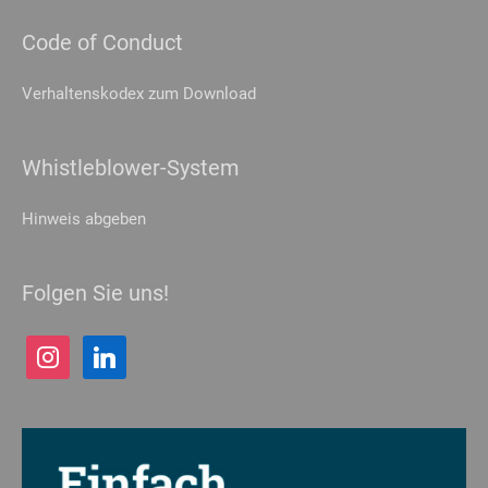
Code of Conduct
Verhaltenskodex zum Download
Whistleblower-System
Hinweis abgeben
Folgen Sie uns!
instagram
linkedin