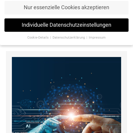
Nur essenzielle Cookies akzeptieren
Vor gut vier Wochen sind unsere neuen Azubis bei
mediaprint gestartet. Der Ausbildungsstart ist eine…
Individuelle Datenschutzeinstellungen
Weiterlesen
Cookie-Details
Datenschutzerklärung
Impressum
Datenschutzeinstellungen
Wenn Sie unter 16 Jahre alt sind und Ihre Zustimmung zu
freiwilligen Diensten geben möchten, müssen Sie Ihre
Erziehungsberechtigten um Erlaubnis bitten.
Wir verwenden Cookies und andere Technologien auf unserer
Website. Einige von ihnen sind essenziell, während andere uns
helfen, diese Website und Ihre Erfahrung zu verbessern.
Personenbezogene Daten können verarbeitet werden (z. B. IP-
Adressen), z. B. für personalisierte Anzeigen und Inhalte oder
Anzeigen- und Inhaltsmessung.
Weitere Informationen über die
Verwendung Ihrer Daten finden Sie in unserer
Datenschutzerklärung
.
Hier finden Sie eine Übersicht über alle verwendeten Cookies. Sie
können Ihre Einwilligung zu ganzen Kategorien geben oder sich
weitere Informationen anzeigen lassen und so nur bestimmte
Cookies auswählen.