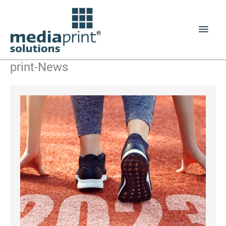
Zum
Inhalt
Haup
springen
print-News