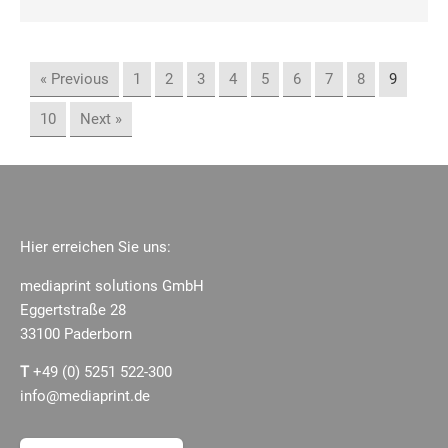
« Previous
1
2
3
4
5
6
7
8
9
10
Next »
Hier erreichen Sie uns:
mediaprint solutions GmbH
Eggertstraße 28
33100 Paderborn
T
+49 (0) 5251 522-300
info@mediaprint.de